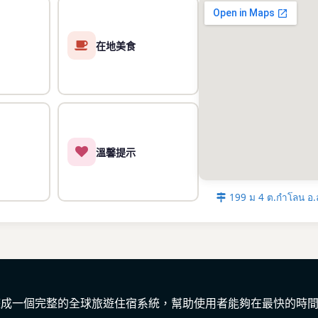
「泰國最乾淨村
鄉村生活與友善
考鑾山（Khao L
在地美食
的天堂，你們可以挑戰
清涼水潭邊享受
的合影背景。
洛坤市區歷史巡
一——
帕辛寺（Wat
宏偉的佛塔與古
溫馨提示
塔萊諾伊濕地（Thal
東南亞最大的蓮
199 ม 4 ต.กำโลน อ
色蓮海之中，水
點。
當地市集與美食
食，如「哥拋雞飯」
住這趟旅程。
Passion Resor
彙整成一個完整的全球旅遊住宿系統，幫助使用者能夠在最快的時
然與文化中的起點。