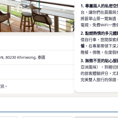
1. 專屬兩人的私密
台，讓你們在晨霧與
將蒼翠山景一覽無遺
電視、免費WiFi一
2. 點燃熱情的多元體
借自行車，悠閒探索
餐
，在專業帶領下深
晚餐。傍晚，在度假
าช, 80230 Khiriwong, 泰國
3. 無微不至的貼心服
亞洲風味），到親切
的旅客體驗評分，尤
完美雙人旅行的保證
資訊。
以度假村為基地
Passion Resort
旅遊聞名，而洛坤府
基里翁村生態之