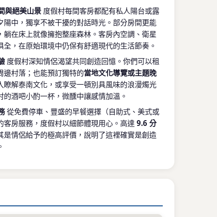
空間與絕美山景
度假村每間客房都配有私人陽台或露
夕陽中，獨享不被干擾的對話時光。部分房間更能
，躺在床上就像擁抱整座森林。客房內空調、衛星
應俱全，在原始環境中仍保有舒適現代的生活節奏。
驗
度假村深知情侶渴望共同創造回憶。你們可以租
周邊村落；也能預訂獨特的
當地文化導覽或主題晚
入瞭解泰南文化，或享受一頓別具風味的浪漫燭光
村的酒吧小酌一杯，微醺中讓感情加溫。
務
從免費停車、豐盛的早餐選擇（自助式、美式或
的客房服務，度假村以細節體現用心。高達
9.6 分
其是情侶給予的極高評價，說明了這裡確實是創造
。
，探索洛坤府深度之美
 Kiriwong 所在的基里翁村（Khiriwong）本身就以生態
更有豐富的文化與自然景觀等待你們攜手探索：
旅
：從度假村出發即可輕鬆體驗。漫步於被譽為