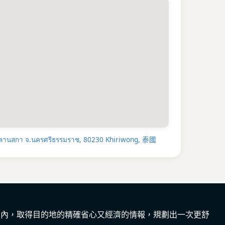
莊」的傳統社區，參觀橡膠園、果園，感受純樸的
的村民。
uang）國家公園
：驅車可達。這裡是徒步愛好者
前往薩拉辛瀑布（Sarasin Waterfall），在
沁人心脾的森林浴，壯麗景色將成為旅程中最難忘
禮
：前往洛坤府城，參觀泰南最重要的佛教聖地之
 Phra Mahathat Woramahawihan）
，仰望
老遺跡，感受歷史的莊嚴與寧靜。
e Noi Water Park）
：若願意稍作遠行，這個
花濕地絕不容錯見。清晨乘船漫遊於無邊無際的粉
.ลานสกา จ.นครศรีธรรมราช, 80230 Khiriwong, 泰國
鳥相伴，如詩如畫，是攝影與靜心對話的絕佳地
探索
：別忘了造訪當地市場，品嚐正宗的泰南美
（Khao Mok Gai）和各種海鮮佳餚，用味蕾記
t Kiriwong 不僅是一間住宿，更是一個讓愛情沉浸於自
間內，取得目的地的精確省心又經濟的情報，規劃出一次更舒
這裡適合想要放慢腳步、深度對話、並共同體驗未