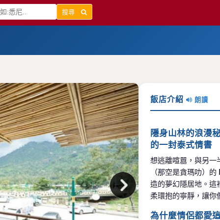
搜尋
飯店介紹
朗讀
隱身山林的浪漫秘境：P
的一封泰式情書
想逃離喧囂，與另一
（那空是貪瑪叻）的
造的夢幻隱居地。這
柔環抱的寧靜，讓你
為什麼情侶都愛