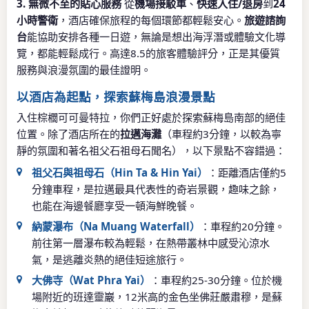
3. 無微不至的貼心服務
從
機場接駁車
、
快速入住/退房
到
24
小時警衛
，酒店確保旅程的每個環節都輕鬆安心。
旅遊諮詢
台
能協助安排各種一日遊，無論是想出海浮潛或體驗文化導
覽，都能輕鬆成行。高達8.5的旅客體驗評分，正是其優質
服務與浪漫氛圍的最佳證明。
以酒店為起點，探索蘇梅島浪漫景點
入住棕櫚可可曼特拉，你們正好處於探索蘇梅島南部的絕佳
位置。除了酒店所在的
拉邁海灘
（車程約3分鐘，以較為寧
靜的氛圍和著名祖父石祖母石聞名），以下景點不容錯過：
祖父石與祖母石（Hin Ta & Hin Yai）
：距離酒店僅約5
分鐘車程，是拉邁最具代表性的奇岩景觀，趣味之餘，
也能在海邊餐廳享受一頓海鮮晚餐。
納蒙瀑布（Na Muang Waterfall）
：車程約20分鐘。
前往第一層瀑布較為輕鬆，在熱帶叢林中感受沁涼水
氣，是逃離炎熱的絕佳短途旅行。
大佛寺（Wat Phra Yai）
：車程約25-30分鐘。位於機
場附近的班達靈巖，12米高的金色坐佛莊嚴肅穆，是蘇