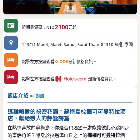
2100
近期最優惠：NTD
元起
143/11 Moo4, Maret, Samui, Surat Thani, 84310 拉邁, 泰國
點擊左方按鈕查看
KLOOK
最新價格資訊。
點擊左方按鈕查看
最新價格資訊。
飯店介紹
朗讀
逃離喧囂的祕密花園：蘇梅島棕櫚可可曼特拉酒
店，獻給戀人的靜謐詩篇
在熱情奔放的蘇梅島，你是否也渴望一處能讓彼此心跳同步
的寧靜角落？隱身於拉邁鎮山丘之上的
棕櫚可可曼特拉酒