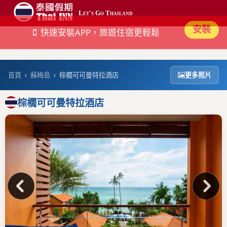
安裝
快速安裝APP，旅遊住宿更輕鬆
Let's Go Thailand
最新
平價
首頁
蘇梅島
棕櫚可可曼特拉酒店
更多照片
熱門
棕櫚可可曼特拉酒店
奢華
搜尋
帳號