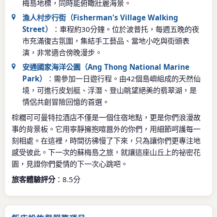
梅島地標，同時能俯瞰壯麗海景。
漁人村步行街（Fisherman's Village Walking
Street）
：車程約30分鐘。位於波普托，每週五晚的夜
市充滿復古氛圍，集結手工藝品、當地小吃與街頭表
演，非常適合傍晚漫步。
安通國家海洋公園（Ang Thong National Marine
Park）
：需參加一日遊行程。由42個島嶼組成的天然仙
境，可進行皮划艇、浮潛、登山眺望絕美的翡翠湖，是
情侶共創冒險回憶的首選。
棕櫚可可曼特拉酒店不僅是一個住宿地點，更是你們浪漫故
事的背景板。它用寧靜擁抱喧囂外的你們，用細節呵護每一
刻相處。在這裡，時間彷彿慢了下來，只為讓你們更專注地
感受彼此。下一次的蘇梅島之旅，就讓這座山丘上的祕密花
園，見證你們愛情的下一次心跳吧。
旅客體驗評分
：8.5分