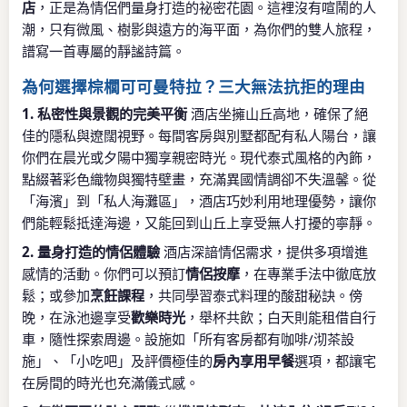
店
，正是為情侶們量身打造的祕密花園。這裡沒有喧鬧的人
潮，只有微風、樹影與遠方的海平面，為你們的雙人旅程，
譜寫一首專屬的靜謐詩篇。
為何選擇棕櫚可可曼特拉？三大無法抗拒的理由
1. 私密性與景觀的完美平衡
酒店坐擁山丘高地，確保了絕
佳的隱私與遼闊視野。每間客房與別墅都配有私人陽台，讓
你們在晨光或夕陽中獨享親密時光。現代泰式風格的內飾，
點綴著彩色織物與獨特壁畫，充滿異國情調卻不失溫馨。從
「海濱」到「私人海灘區」，酒店巧妙利用地理優勢，讓你
們能輕鬆抵達海邊，又能回到山丘上享受無人打擾的寧靜。
2. 量身打造的情侶體驗
酒店深諳情侶需求，提供多項增進
感情的活動。你們可以預訂
情侶按摩
，在專業手法中徹底放
鬆；或參加
烹飪課程
，共同學習泰式料理的酸甜秘訣。傍
晚，在泳池邊享受
歡樂時光
，舉杯共飲；白天則能租借自行
車，隨性探索周邊。設施如「所有客房都有咖啡/沏茶設
施」、「小吃吧」及評價極佳的
房內享用早餐
選項，都讓宅
在房間的時光也充滿儀式感。