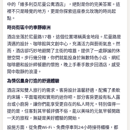
中的「維多利亞尼曼公寓酒店」，絕對是你的完美答案。這
裡不只是睡覺的地方，更是你探索這座泰北玫瑰的時尚起
點。
時尚街區中的寧靜綠洲
酒店坐落於尼曼路17巷，這個位置堪稱黃金地段。尼曼路是
清邁的設計、咖啡館與文創中心，充滿活力與藝術氣息。然
而，酒店卻巧妙地避開了主街的喧囂，提供了一處靜謐的休
憩空間。步行幾分鐘，你們就能投身於無數特色小店、網紅
咖啡廳和設計師餐廳的懷抱，晚上手牽手散步回酒店，感受
鬧中取靜的浪漫。
為情侶量身打造的舒適體驗
酒店深知雙人旅行的需求。客房設計溫馨舒適，配備了柔軟
的床鋪、平面電視和實用的迷你吧。部分客房更設有私人露
台或小廚房，讓你們能享受更自在的私人時光。特別值得一
提的是，住客對其早餐評價不俗，能以美味的元氣早餐開啟
一天的旅程，無疑是美好體驗的開始。
設施方面，從免費Wi-Fi、免費停車到24小時接待櫃檯，都