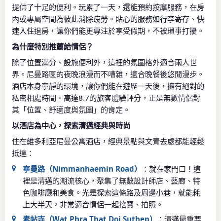
提供了十足的便利。玩累了一天，還能預約按摩服務，在房
內或專屬空間為彼此消除疲勞。貼心的服務如行李寄存、快
速入住退房，讓你們能更專注於享受假期，不被瑣事打擾。
為什麼特別推薦給情侶？
除了位置滿分、設施便利外，這裡的氛圍格外適合兩人世
界。尼曼路區的夜晚浪漫而不嘈雜，適合晚餐後悠閒漫步。
酒店本身寧靜的環境，讓你們能在遊歷一天後，擁有絕對的
私密相處時間。高達8.7的旅客體驗評分，正是無數情侶對
其「位置、舒適度與氛圍」的肯定。
以酒店為中心，探索清邁經典與時尚
住在維多利亞尼曼公寓酒店，經典景點與文青去處都能輕鬆
抵達：
寧曼路（Nimmanhaemin Road）
：就在家門口！這
裡是清邁的潮流核心，聚集了無數設計師店、藝廊、特
色咖啡廳和美食。光是探索這條路及周邊小巷，就能耗
上大半天，非常適合情侶一起挖寶、拍照。
素帖寺（Wat Phra That Doi Suthep）
：清邁最重要