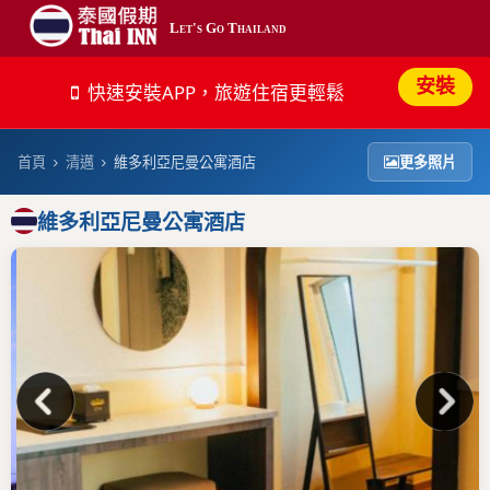
Let's Go Thailand
最新
安裝
快速安裝APP，旅遊住宿更輕鬆
平價
首頁
清邁
維多利亞尼曼公寓酒店
更多照片
熱門
維多利亞尼曼公寓酒店
奢華
搜尋
帳號