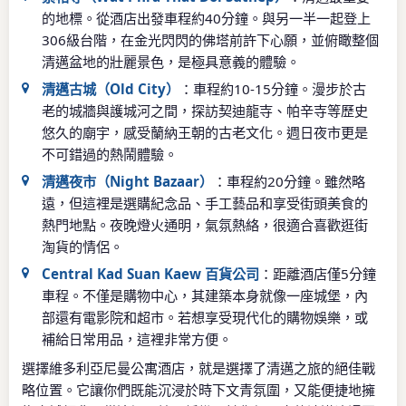
的地標。從酒店出發車程約40分鐘。與另一半一起登上
306級台階，在金光閃閃的佛塔前許下心願，並俯瞰整個
清邁盆地的壯麗景色，是極具意義的體驗。
清邁古城（Old City）
：車程約10-15分鐘。漫步於古
老的城牆與護城河之間，探訪契迪龍寺、帕辛寺等歷史
悠久的廟宇，感受蘭納王朝的古老文化。週日夜市更是
不可錯過的熱鬧體驗。
清邁夜市（Night Bazaar）
：車程約20分鐘。雖然略
遠，但這裡是選購紀念品、手工藝品和享受街頭美食的
熱門地點。夜晚燈火通明，氣氛熱絡，很適合喜歡逛街
淘貨的情侶。
Central Kad Suan Kaew 百貨公司
：距離酒店僅5分鐘
車程。不僅是購物中心，其建築本身就像一座城堡，內
部還有電影院和超市。若想享受現代化的購物娛樂，或
補給日常用品，這裡非常方便。
選擇維多利亞尼曼公寓酒店，就是選擇了清邁之旅的絕佳戰
略位置。它讓你們既能沉浸於時下文青氛圍，又能便捷地擁