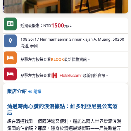
1500
近期最優惠：NTD
元起
108 Soi 17 Nimmanhaemin Sirimanklajan A. Muang, 50200
清邁, 泰國
點擊左方按鈕查看
KLOOK
最新價格資訊。
點擊左方按鈕查看
最新價格資訊。
飯店介紹
朗讀
清邁時尚心臟的浪漫據點：維多利亞尼曼公寓酒
店
想在清邁找到一個既時髦又便利，還能為兩人世界增添浪漫
氛圍的住宿嗎？那麼，隱身於清邁最潮街區——尼曼路巷弄