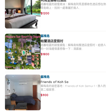
逃離喧囂的甜蜜綠洲：蘇梅島阿馬里娜綠色酒店想在熱
帶島嶼上，找到一處專屬於兩人…
$1200
蘇梅島
帕蘭酒店度假村
逃離喧囂的甜蜜據點：蘇梅島帕蘭酒店度假村，給戀人
的一封海邊情書想像一下：清晨被…
$1800
蘇梅島
Friends of Koh Sa
蘇梅島的祕密基地：Friends of Koh Samui 1，旅人的
第二個家想…
$900