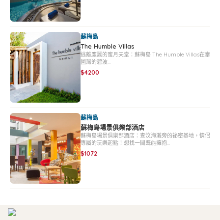
蘇梅島
The Humble Villas
逃離塵囂的蜜月天堂：蘇梅島 The Humble Villas在泰
國灣的碧波…
$4200
蘇梅島
蘇梅島場景俱樂部酒店
蘇梅島場景俱樂部酒店：查汶海灘旁的祕密基地，情侶
專屬的玩樂起點！想找一間既能擁抱…
$1072