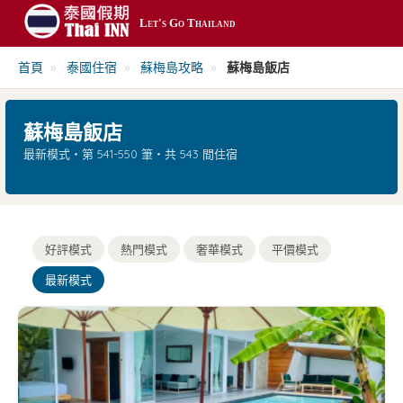
Let's Go Thailand
最新
首頁
»
泰國住宿
»
蘇梅島攻略
»
蘇梅島飯店
平價
蘇梅島飯店
熱門
最新模式・第 541-550 筆・共 543 間住宿
奢華
搜尋
好評模式
熱門模式
奢華模式
平價模式
最新模式
帳號