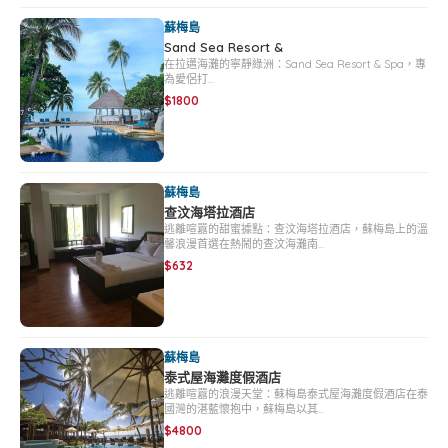
蘇梅島
Sand Sea Resort &
在拉邁海灘的寧靜綠洲：Sand Sea Resort & Spa，專
為愛侶打…
$1800
蘇梅島
查汶海塔拉酒店
逃離喧囂的甜蜜據點：查汶海塔拉酒店，蘇梅島上的溫
馨浪漫首選在熱鬧的查汶海灘南…
$632
蘇梅島
泰式屋海灘度假酒店
逃離喧囂的浪漫天堂：蘇梅島泰式屋海灘度假酒店在泰
國灣的湛藍懷抱中，蘇梅島以其…
$4800