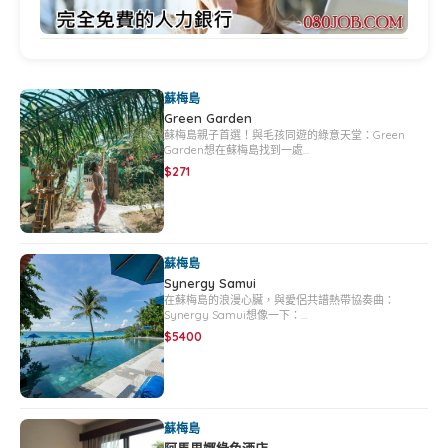
蘇梅島
Green Garden
蘇梅島親子首選！與毛孩同遊的綠意天堂：Green
Garden想在蘇梅島找到一處…
$271
蘇梅島
Synergy Samui
在蘇梅島的浪漫心臟，與愛侶共譜熱帶協奏曲：
Synergy Samui想像一下：…
$5400
蘇梅島
阿馬里娜綠色酒店