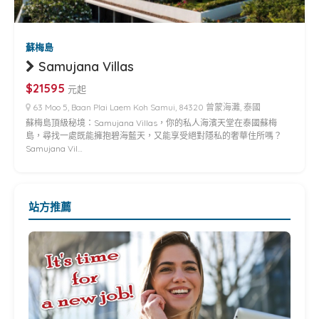
蘇梅島
Samujana Villas
$21595
元起
63 Moo 5, Baan Plai Laem Koh Samui, 84320 曾蒙海灘, 泰國
蘇梅島頂級秘境：Samujana Villas，你的私人海濱天堂在泰國蘇梅
島，尋找一處既能擁抱碧海藍天，又能享受絕對隱私的奢華住所嗎？
Samujana Vil…
站方推薦