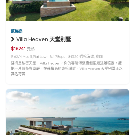
蘇梅島
Villa Heaven 天堂别墅
$16241
元起
62/4 Moo 5,Plai Lawn Soi 7,Boput, 84320 通松海滩, 泰國
蘇梅島私密天堂：Villa Heaven，你的專屬海濱度假聖殿逃離喧囂，擁
抱一片蔚藍與寧靜。在蘇梅島的東松灣畔，Villa Heaven 天堂别墅正以
其名符其…