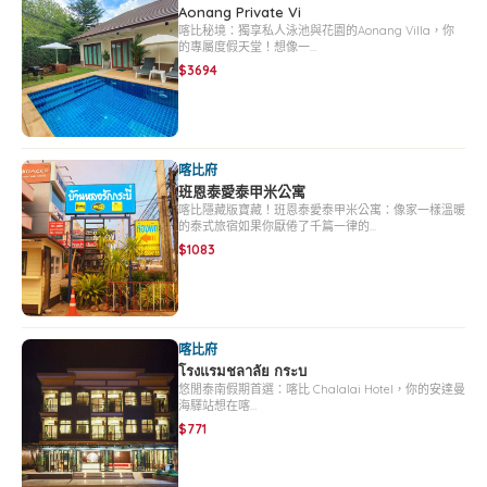
Aonang Private Vi
喀比秘境：獨享私人泳池與花園的Aonang Villa，你
的專屬度假天堂！想像一…
$3694
喀比府
班恩泰愛泰甲米公寓
喀比隱藏版寶藏！班恩泰愛泰甲米公寓：像家一樣溫暖
的泰式旅宿如果你厭倦了千篇一律的…
$1083
喀比府
โรงแรมชลาลัย กระบ
悠閒泰南假期首選：喀比 Chalalai Hotel，你的安達曼
海驛站想在喀…
$771