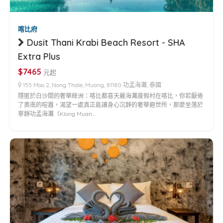
喀比府
Dusit Thani Krabi Beach Resort - SHA
Extra Plus
$7465
元起
155 Moo 2, Nong Thale, Muang, 81180 功孟海灘, 泰國
隱匿於白沙間的奢華綠洲：喀比都喜天麗海灘度假村在喀比，你若厭倦
了奧南的喧囂，渴望一處真正能讓身心沉靜的奢華避世所，那麼坐落於
寧靜功孟海灘（Klong Muan…