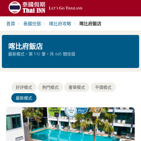
Let's Go Thailand
最新
首頁
»
泰國住宿
»
喀比府攻略
»
喀比府飯店
平價
喀比府飯店
熱門
最新模式・第 1-10 筆・共 665 間住宿
奢華
搜尋
好評模式
熱門模式
奢華模式
平價模式
最新模式
帳號