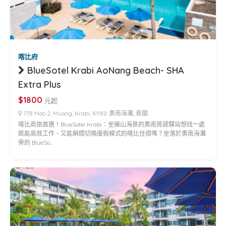
喀比府
BlueSotel Krabi AoNang Beach- SHA
Extra Plus
$1800
元起
778 Moo 2, Muang, Krabi, 81180 奧南海灘, 泰國
喀比商旅首選！BlueSotel Krabi：坐擁山海景的奧南質感驛站想找一處
既能高效工作、又能瞬間切換度假模式的喀比住宿嗎？坐落於奧南海灘
旁的 BlueSo…