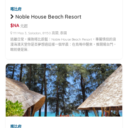
喀比府
Noble House Beach Resort
$NA
元起
111 Moo 3, Saladan, 81150 高蘭, 泰國
逃離日常，擁抱喀比蔚藍：Noble House Beach Resort，專屬情侶的浪
漫海濱天堂你是否夢想過這樣一個早晨：在鳥鳴中醒來，推開陽台門，
眼前便是無…
喀比府