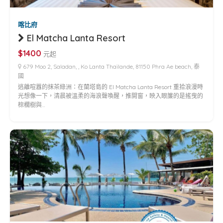
喀比府
El Matcha Lanta Resort
$1400
元起
679 Moo 2, Saladan, , Ko Lanta Thaïlande, 81150 Phra Ae beach, 泰
國
逃離喧囂的抹茶綠洲：在蘭塔島的 El Matcha Lanta Resort 重拾浪漫時
光想像一下，清晨被溫柔的海浪聲喚醒，推開窗，映入眼簾的是搖曳的
棕櫚樹與…