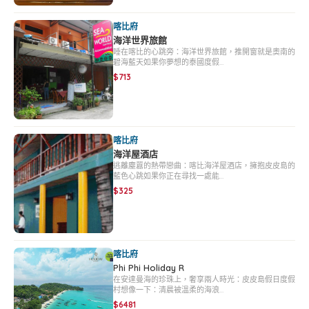
喀比府
海洋世界旅館
睡在喀比的心跳旁：海洋世界旅館，推開窗就是奧南的
碧海藍天如果你夢想的泰國度假…
$713
喀比府
海洋屋酒店
逃離塵囂的熱帶戀曲：喀比海洋屋酒店，擁抱皮皮島的
藍色心跳如果你正在尋找一處能…
$325
喀比府
Phi Phi Holiday R
在安達曼海的珍珠上，奢享兩人時光：皮皮島假日度假
村想像一下：清晨被溫柔的海浪…
$6481