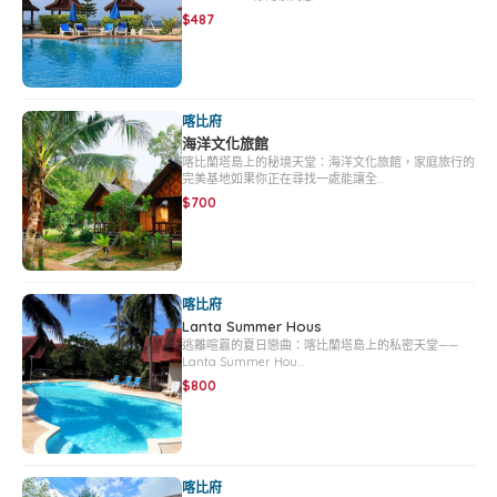
$487
喀比府
海洋文化旅館
喀比蘭塔島上的秘境天堂：海洋文化旅館，家庭旅行的
完美基地如果你正在尋找一處能讓全…
$700
喀比府
Lanta Summer Hous
逃離喧囂的夏日戀曲：喀比蘭塔島上的私密天堂——
Lanta Summer Hou…
$800
喀比府