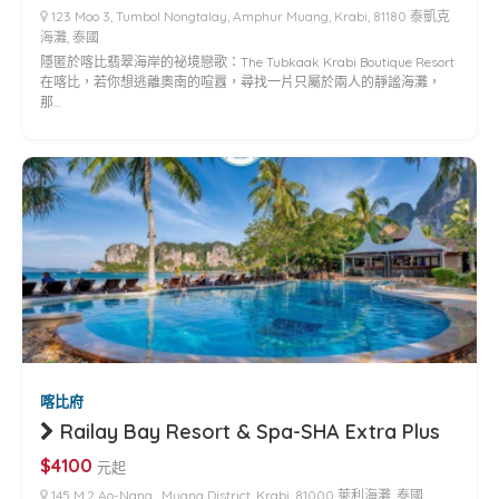
123 Moo 3, Tumbol Nongtalay, Amphur Muang, Krabi, 81180 泰凱克
海灘, 泰國
隱匿於喀比翡翠海岸的祕境戀歌：The Tubkaak Krabi Boutique Resort
在喀比，若你想逃離奧南的喧囂，尋找一片只屬於兩人的靜謐海灘，
那…
喀比府
Railay Bay Resort & Spa-SHA Extra Plus
$4100
元起
145 M.2 Ao-Nang , Muang District, Krabi, 81000 萊利海灘, 泰國